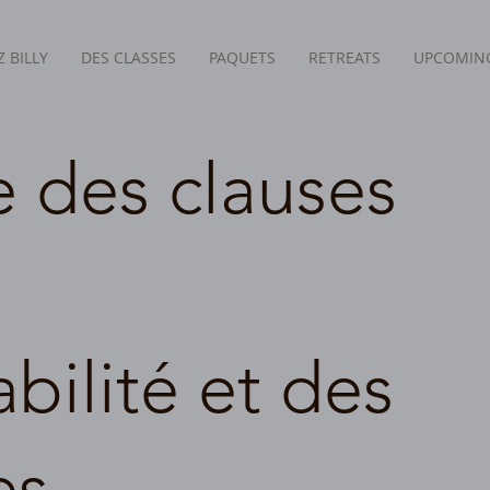
 BILLY
DES CLASSES
PAQUETS
RETREATS
UPCOMING
 des clauses
bilité et des
es