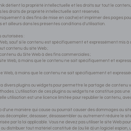
nik détient la propriété intellectuelle et les droits sur tout le conte
 les droits de propriété intellectuelle sont réservés.
uniquement à des fins de mise en cache) et imprimer des pages pou
et ailleurs dans les présentes conditions d'utilisation.
s autorisées :
Web, sauf si le contenu est spécifiquement et expressément mis à di
out contenu du site Web ;
 contenu du Site Web à des fins commerciales ;
site Web, à moins que le contenu ne soit spécifiquement et express
te Web, à moins que le contenu ne soit spécifiquement et expressém
era divers plugins ou widgets pour permettre le partage de contenu v
thodes. L'utilisation de ces plugins ou widgets ne constitue pas une
telle utilisation est une licence limitée pour republier le contenu, ave
eb d'une manière qui cause ou pourrait causer des dommages au site 
pas décompiler, désosser, désassembler ou autrement réduire le si
sée par la loi applicable. Vous ne devez pas utiliser le site Web pour
 ou distribuer tout matériel constitué de (ou lié à) un logiciel espion