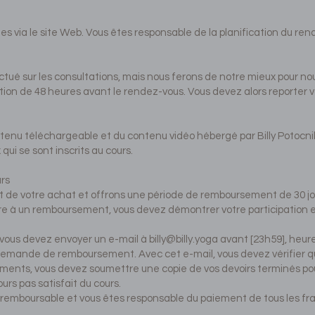
es via le site Web. Vous êtes responsable de la planification du ren
ué sur les consultations, mais nous ferons de notre mieux pour 
lation de 48 heures avant le rendez-vous. Vous devez alors reporter 
ontenu téléchargeable et du contenu vidéo hébergé par Billy Potocnik
ui se sont inscrits au cours.
rs
t de votre achat et offrons une période de remboursement de 30 jou
e à un remboursement, vous devez démontrer votre participation et
ous devez envoyer un e-mail à
billy@billy.yoga
avant [23h59], heure 
 demande de remboursement. Avec cet e-mail, vous devez vérifier q
sements, vous devez soumettre une copie de vos devoirs terminés p
ours pas satisfait du cours.
s remboursable et vous êtes responsable du paiement de tous les fra