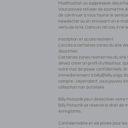
Modification ou suppression des inf
Vous pouvez refuser de soumettre de
de continuer à vous fournir le servi
newsletter ou en envoyant un e-mai
vertu de la loi. Dans un tel cas, il n
Inscription et accès restreint
L'accès à certaines zones du site Web
discrétion.
Certaines zones restreintes du site W
devez créer un profil d'utilisateur, 
votre mot de passe confidentiels. Si
immédiatement à
billy@billy.yoga
. B
compte ; cependant, vous pouvez être
utilisation non autorisée.
Billy Potocnik peut désactiver votre 
Billy Potocnik se réserve le droit d
enregistrés.
Confidentialité et vie privée pour les