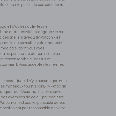
eptez aucune partie de ces conditions
oga et d'autres activités ne
d'une autre activité et dégagez le ou
 des ateliers avec Billy Potocnik et
ersonnelle de consulter votre médecin
n médicale, dont vous avez
la responsabilité de tout risque ou
 de responsabilité ci-dessus et
s convient. Vous acceptez les termes
 leur exactitude. Il n'y a aucune garantie
les matériaux fournis par Billy Potocnik.
 pratiques que Vous mettez en œuvre.
nt des exemples de ce qui pourrait être
y Potocnik n'est pas responsable de vos
otocnik n'est pas responsable de votre