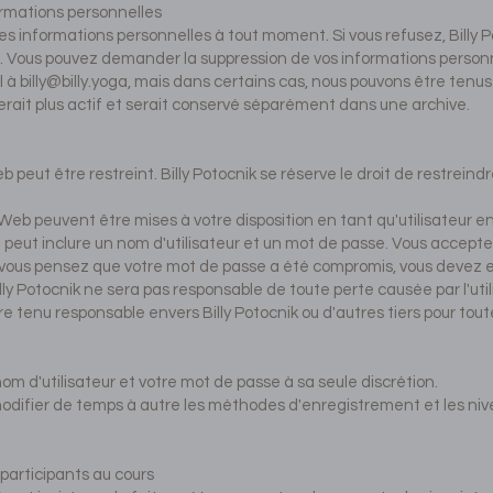
ormations personnelles
s informations personnelles à tout moment. Si vous refusez, Billy P
ce. Vous pouvez demander la suppression de vos informations person
l à
billy@billy.yoga
, mais dans certains cas, nous pouvons être tenu
e serait plus actif et serait conservé séparément dans une archive.
 peut être restreint. Billy Potocnik se réserve le droit de restrein
eb peuvent être mises à votre disposition en tant qu'utilisateur enr
qui peut inclure un nom d'utilisateur et un mot de passe. Vous accept
 vous pensez que votre mot de passe a été compromis, vous devez en
illy Potocnik ne sera pas responsable de toute perte causée par l'uti
 tenu responsable envers Billy Potocnik ou d'autres tiers pour toute
nom d'utilisateur et votre mot de passe à sa seule discrétion.
e modifier de temps à autre les méthodes d'enregistrement et les niv
 participants au cours