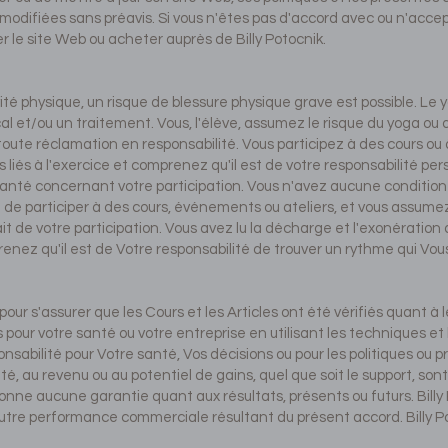
re modifiées sans préavis. Si vous n'êtes pas d'accord avec ou n'acc
ser le site Web ou acheter auprès de Billy Potocnik.
é physique, un risque de blessure physique grave est possible. Le y
 et/ou un traitement. Vous, l'élève, assumez le risque du yoga ou 
toute réclamation en responsabilité. Vous participez à des cours ou à
 liés à l'exercice et comprenez qu'il est de votre responsabilité p
 santé concernant votre participation. Vous n'avez aucune conditio
e participer à des cours, événements ou ateliers, et vous assumez 
ait de votre participation. Vous avez lu la décharge et l'exonération
ez qu'il est de Votre responsabilité de trouver un rythme qui Vou
e pour s'assurer que les Cours et les Articles ont été vérifiés quant à
 pour votre santé ou votre entreprise en utilisant les techniques et 
nsabilité pour Votre santé, Vos décisions ou pour les politiques ou
nté, au revenu ou au potentiel de gains, quel que soit le support, so
e donne aucune garantie quant aux résultats, présents ou futurs. Bill
autre performance commerciale résultant du présent accord. Billy P