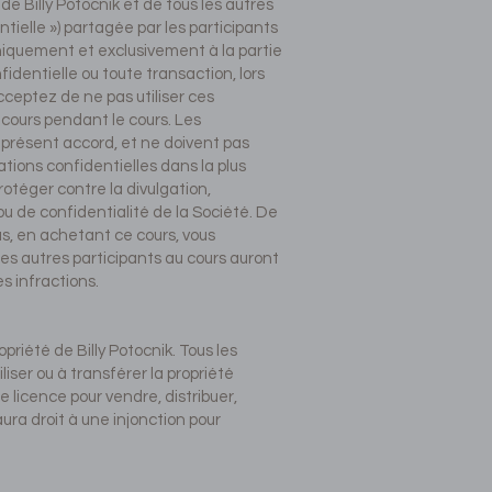
 de Billy Potocnik et de tous les autres
ntielle ») partagée par les participants
uniquement et exclusivement à la partie
fidentielle ou toute transaction, lors
ceptez de ne pas utiliser ces
cours pendant le cours. Les
u présent accord, et ne doivent pas
tions confidentielles dans la plus
rotéger contre la divulgation,
é ou de confidentialité de la Société. De
us, en achetant ce cours, vous
 les autres participants au cours auront
es infractions.
priété de Billy Potocnik. Tous les
iser ou à transférer la propriété
ne licence pour vendre, distribuer,
ura droit à une injonction pour