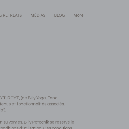
 RETREATS
MÉDIAS
BLOG
More
PYT, RCYT, (de Billy Yoga, Tand
contenus et fonctionnalités associés.
b").
 suivantes. Billy Potocnik se réserve le
onditions d'utilisation. Ces conditions