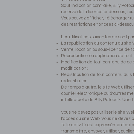
Sauf indication contraire, Billy Potoc
réserve de la licence ci-dessous, tous
Vous pouvez afficher, télécharger (
des restrictions énoncées ci-dessous 
Les utilisations suivantes ne sont pa
La republication du contenu du site 
Vente, location ou sous-licence de t
Reproduction ou duplication de tout
Modification de tout contenu de ce 
modification ;
Redistribution de tout contenu du si
redistribution.
De temps à autre, le site Web utilis
courrier électronique ou d'autres mé
intellectuelle de Billy Potocnik. Une 
Vous ne devez pas utiliser le site W
l'accès au site Web. Vous ne devez 
telle activité est expressément autori
transmettre, envoyer, utiliser, publier