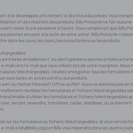
its ont été développés strictement à des fins éducatives. Vous com
isation et des résultats des produits. Billy Potocnik ne fait aucune
uvent varier d'une personne à l'autre. Vous comprenez que Billy Po
us pourriez encourir à la suite de votre achat. Billy Potocnik n'ass
re dans les cours, les cours, les consultations ou les produits.
léchargeables
sont livrés virtuellement, via des hyperliens vers les articles achet
mail vers l'e-mail que vous utilisez lors de votre inscription. Nous n
aires téléchargeables. Veuillez enregistrer tous les formulaires 
e vous aurez un accès continu aux produits.
s sont au format Microsoft Office ou PDF. Nous ne sommes pas en m
ellement réutiliser les formulaires et fichiers téléchargeables sans
 transférable d'utiliser les formulaires et fichiers téléchargeables
ncier, vendre, revendre, transférer, céder, distribuer, ou autrement
rs.
e sur les formulaires ou fichiers téléchargeables. Si vous rencontr
n e-mail à
billy@billy.yoga
et Billy vous répondra dans les quatre jours