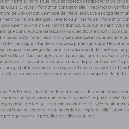
ée et insiste sur le fait que Vous acceptez de respecter la vie privée
 au Cours »). Toute information confidentielle (« Information confide
ntant de Billy Potocnik est confidentielle, exclusive et appartient 
iennent de ne pas divulguer, révéler ou utiliser toute information con
book ouvert aux membres inscrits d'un cours, ou autrement. Vous ac
ent que dans le cadre de discussions avec d'autres participants au 
, mais sans s'y limiter, les informations divulguées dans le cadre d
t obtenues auprès d'un tiers. Les deux parties garderont les informa
leur mieux pour sauvegarder les informations confidentielles et les p
a perte et le vol. Vous acceptez de ne pas violer les droits de publicit
ormation à un tiers obtenue dans le cadre du présent accord. De pl
ez une probabilité de violation du présent accord, la société et / ou
de telles violations afin de se protéger contre le préjudice de de tell
par Billy Potocnik dans le cadre des cours et des produits sont la pro
r votre usage personnel uniquement. Vous n'êtes pas autorisé à util
e la propriété intellectuelle reste la propriété de Billy Potocnik. Aucu
e, afficher ou exécuter n'est accordée ou implicite. Billy Potocnik a
se protéger contre le préjudice de telles violations.