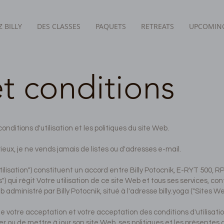
 BILLY
DES CLASSES
PAQUETS
RETREATS
UPCOMING
t conditions
 conditions d'utilisation et les politiques du site Web.
rieux, je ne vends jamais de listes ou d'adresses e-mail.
ilisation") constituent un accord entre Billy Potocnik, E-RYT 500, R
ous") qui régit Votre utilisation de ce site Web et tous ses services, 
 administré par Billy Potocnik, situé à l'adresse billy.yoga ("Sites We
ue votre acceptation et votre acceptation des conditions d'utilisation
er ou de mettre à jour son site Web, ses politiques et les présentes c