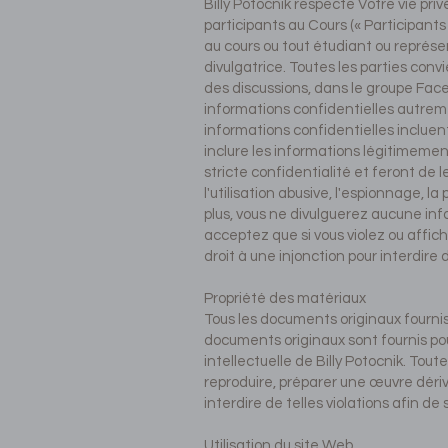
Billy Potocnik respecte Votre vie priv
participants au Cours (« Participants
au cours ou tout étudiant ou représe
divulgatrice. Toutes les parties conv
des discussions, dans le groupe Face
informations confidentielles autrem
informations confidentielles incluent
inclure les informations légitimemen
stricte confidentialité et feront de 
l'utilisation abusive, l'espionnage, l
plus, vous ne divulguerez aucune inf
acceptez que si vous violez ou affich
droit à une injonction pour interdire 
Propriété des matériaux
Tous les documents originaux fournis 
documents originaux sont fournis pou
intellectuelle de Billy Potocnik. Tout
reproduire, préparer une œuvre dérivé
interdire de telles violations afin de 
Utilisation du site Web