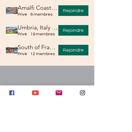
Amalfi Coast Retreat
Rejoindre
Privé
·
6 membres
Umbria, Italy Retreat
Rejoindre
Privé
·
19 membres
South of France Retreat
Rejoindre
Privé
·
12 membres
Abonnez-vous et suivez pour des
mises à jour exclusives
E-mail