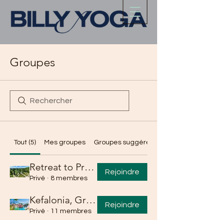
Groupes
Tout (5)
Mes groupes
Groupes suggérés
Retreat to Provence (Oct. 2024)
Rejoindre
Privé
·
8 membres
Kefalonia, Greece Yoga Retreat Group
Rejoindre
Privé
·
11 membres