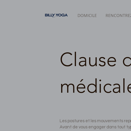
DOMICILE
RENCONTREZ
Clause d
médicale
Les postures et les mouvements repr
Avant de vous engager dans tout typ