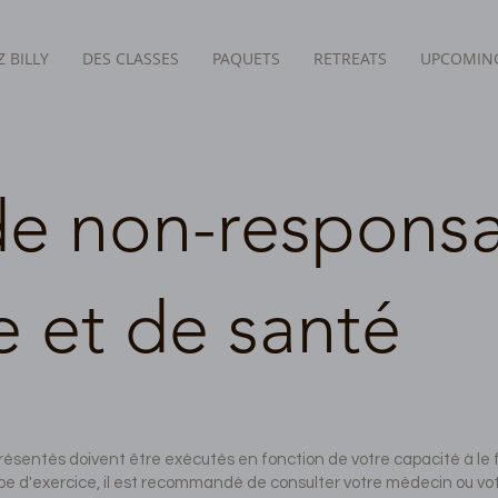
 BILLY
DES CLASSES
PAQUETS
RETREATS
UPCOMING
e non-responsa
 et de santé
ésentés doivent être exécutés en fonction de votre capacité à le f
e d'exercice, il est recommandé de consulter votre médecin ou vot