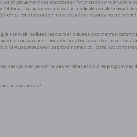
ctuer physiquement ces exercices en fonction de votre structure co
é. Obtenez toujours une autorisation médicale complète avant de p
ntraînez-vous toujours en toute sécurité et assurez-vous d'échauff
g, le site Web, les livres, les cours et d'autres documents (« informa
cent en aucun cas un avis médical et ne doivent en aucun cas être 
ale. Si vous pensez avoir un problème médical, consultez votre méd
 ligne, des cours en personne, des retraites et d'autres programmes 
ituations suivantes ?