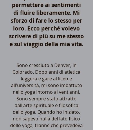
permettere ai sentimenti
di fluire liberamente. Mi
sforzo di fare lo stesso per
loro. Ecco perché volevo
scrivere di più su me stesso
e sul viaggio della mia vita.
Sono cresciuto a Denver, in
Colorado. Dopo anni di atletica
leggera e gare al liceo e
all'università, mi sono imbattuto
nello yoga intorno ai vent'anni.
Sono sempre stato attratto
dall'arte spirituale e filosofica
dello yoga. Quando ho iniziato,
non sapevo nulla del lato fisico
dello yoga, tranne che prevedeva