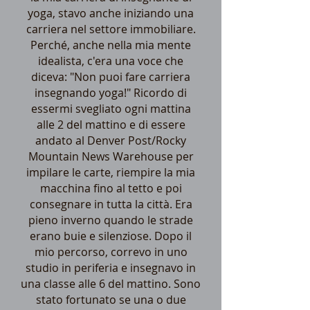
yoga, stavo anche iniziando una
carriera nel settore immobiliare.
Perché, anche nella mia mente
idealista, c'era una voce che
diceva: "Non puoi fare carriera
insegnando yoga!" Ricordo di
essermi svegliato ogni mattina
alle 2 del mattino e di essere
andato al Denver Post/Rocky
Mountain News Warehouse per
impilare le carte, riempire la mia
macchina fino al tetto e poi
consegnare in tutta la città. Era
pieno inverno quando le strade
erano buie e silenziose. Dopo il
mio percorso, correvo in uno
studio in periferia e insegnavo in
una classe alle 6 del mattino. Sono
stato fortunato se una o due