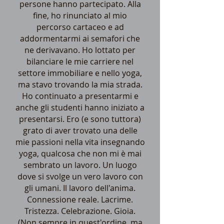
persone hanno partecipato. Alla
fine, ho rinunciato al mio
percorso cartaceo e ad
addormentarmi ai semafori che
ne derivavano. Ho lottato per
bilanciare le mie carriere nel
settore immobiliare e nello yoga,
ma stavo trovando la mia strada.
Ho continuato a presentarmi e
anche gli studenti hanno iniziato a
presentarsi. Ero (e sono tuttora)
grato di aver trovato una delle
mie passioni nella vita insegnando
yoga, qualcosa che non mi è mai
sembrato un lavoro. Un luogo
dove si svolge un vero lavoro con
gli umani. Il lavoro dell'anima.
Connessione reale. Lacrime.
Tristezza. Celebrazione. Gioia.
(Non sempre in quest'ordine, ma