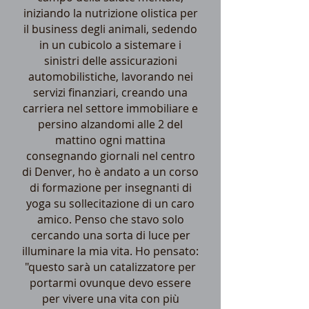
iniziando la nutrizione olistica per
il business degli animali, sedendo
in un cubicolo a sistemare i
sinistri delle assicurazioni
automobilistiche, lavorando nei
servizi finanziari, creando una
carriera nel settore immobiliare e
persino alzandomi alle 2 del
mattino ogni mattina
consegnando giornali nel centro
di Denver, ho è andato a un corso
di formazione per insegnanti di
yoga su sollecitazione di un caro
amico. Penso che stavo solo
cercando una sorta di luce per
illuminare la mia vita. Ho pensato:
"questo sarà un catalizzatore per
portarmi ovunque devo essere
per vivere una vita con più