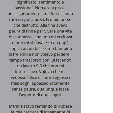
significato, sentimento e
passione". Non ero a pezzi -
necessariamente - ma forse siamo
tutti un po' a pezzi. Ero più perso
che distrutto. Alla fine avevo
paura di finire per vivere una vita
disconnessa, che non mi eccitava
o non mi sfidava. Ero un papà
single con un bellissimo bambino
di tre anni e non volevo perdere il
tempo trascorso con lui facendo
un lavoro 9-5 che non mi
interessava. Volevo che mi
vedesse felice e che inseguissi i
miei sogni appassionatamente
senza paura, qualunque fosse
l'aspetto di quei sogni.
Mentre stavo tentando di iniziare
la mia carriera di insegnante di