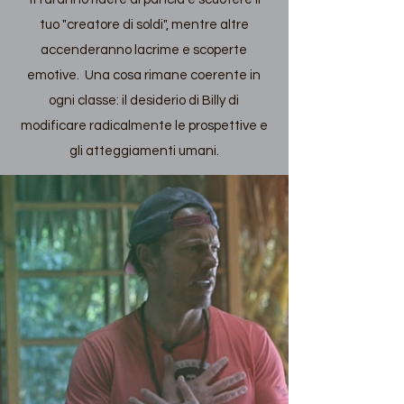
tuo "creatore di soldi", mentre altre
accenderanno lacrime e scoperte
emotive. Una cosa rimane coerente in
ogni classe: il desiderio di Billy di
modificare radicalmente le prospettive e
gli atteggiamenti umani.