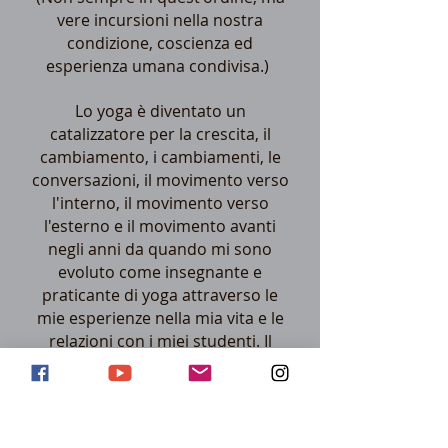
vere incursioni nella nostra
condizione, coscienza ed
esperienza umana condivisa.)
Lo yoga è diventato un
catalizzatore per la crescita, il
cambiamento, i cambiamenti, le
conversazioni, il movimento verso
l'interno, il movimento verso
l'esterno e il movimento avanti
negli anni da quando mi sono
evoluto come insegnante e
praticante di yoga attraverso le
mie esperienze nella mia vita e le
relazioni con i miei studenti. Il
viaggio ha incluso molti passi
avanti e alcuni indietro, e non lo
farei in nessun altro modo.
Ancora più importante, questo