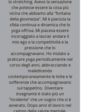
lo stretching. Avevo la sensazione
che potesse essere la cosa più
vicina che abbiamo alla "fontana
della giovinezza". Mi è piaciuta la
sfida continua e dinamica che lo
yoga offriva. Mi piaceva essere
incoraggiato a lasciar andare il
mio ego e la competitività e la
pressione che lo
accompagnavano. Ho iniziato a
praticare yoga periodicamente nel
corso degli anni, abbracciando e
maledicendo
contemporaneamente le lotte e le
sofferenze che accompagnavano
sul tappetino.
Diventare
insegnante è stato più un
"incidente" che un sogno che si è
avverato. Dopo anni di lavoro nel
campo della salute mentale,