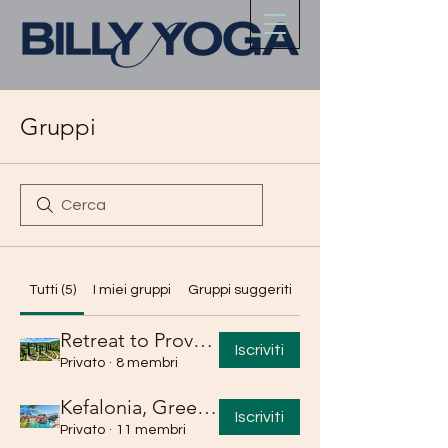
Gruppi
Tutti (5)
I miei gruppi
Gruppi suggeriti
Retreat to Provence (Oct. 2024)
Iscriviti
Privato
·
8 membri
Kefalonia, Greece Yoga Retreat Group
Iscriviti
Privato
·
11 membri