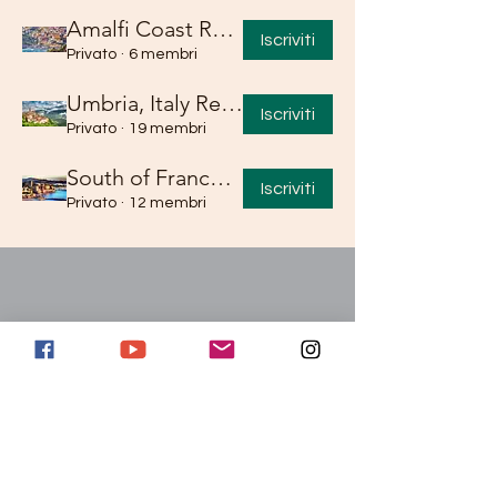
Amalfi Coast Retreat
Iscriviti
Privato
·
6 membri
Umbria, Italy Retreat
Iscriviti
Privato
·
19 membri
South of France Retreat
Iscriviti
Privato
·
12 membri
Iscriviti e segui per aggiornamenti
esclusivi
E-mail