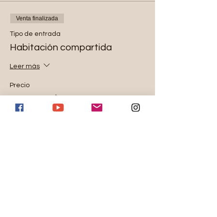
Venta finalizada
Tipo de entrada
Habitación compartida
Leer más
Precio
500,00 US$
+12,50 US$ de comisión de servicio de
entradas
Venta finalizada
Tipo de entrada
Habitación individual
Leer más