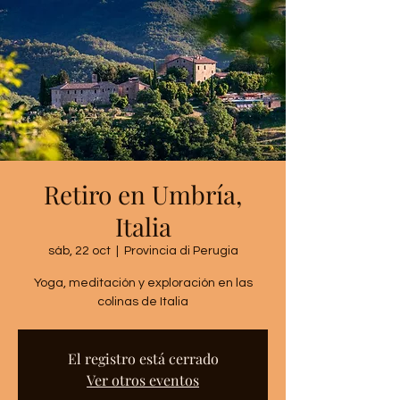
Retiro en Umbría,
Italia
sáb, 22 oct
  |  
Provincia di Perugia
Yoga, meditación y exploración en las
colinas de Italia
El registro está cerrado
Ver otros eventos