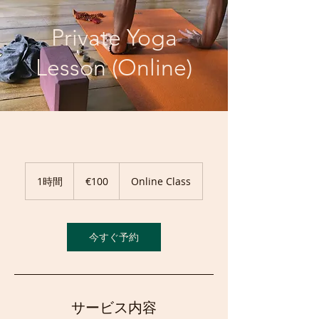
Private Yoga
Lesson (Online)
100
ユ
1時間
1
€100
Online Class
ー
時
ロ
今すぐ予約
サービス内容